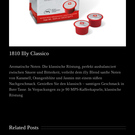
1810 Illy Classico
Aromatische Noten. Die klassische Röstung, perfekt ausbalanciert
zwischen Säuere und Bitterkeit, verleiht dem illy Blend sanfte Noten
von Karamell, Orangenblüte und Jasmin mit einem süßen
Nachgeschmack. Genießen Sie den klassisch – samtigen Geschmack in
Ihrer Tasse. In Verpackungen zu je 90 MPS-Kaffeekapseln, klassische
Röstung
Related Posts